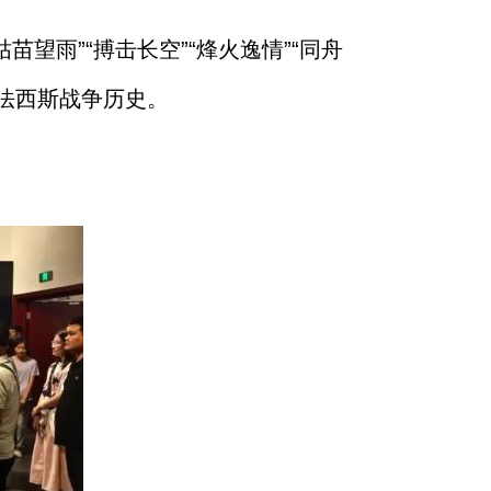
望雨”“搏击长空”“烽火逸情”“同舟
法西斯战争历史。