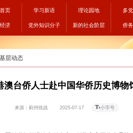
首页
学习新语
理论园地
多
经济
党外知识分子
新的社会阶层
侨
基层动态
港澳台侨人士赴中国华侨历史博物
来源：蓟州统战 2025-07-17
小字号