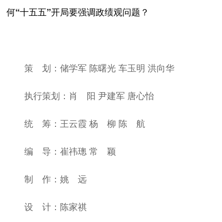
何“十五五”开局要强调政绩观问题？
策 划：储学军 陈曙光 车玉明 洪向华
执行策划：肖 阳 尹建军 唐心怡
统 筹：王云霞 杨 柳 陈 航
编 导：崔祎璁 常 颖
制 作：姚 远
设 计：陈家祺