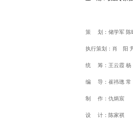
策 划：储学军 陈曙
执行策划：肖 阳 尹
统 筹：王云霞 杨 
编 导：崔祎璁 常
制 作：仇炳宸
设 计：陈家祺
微信
微博