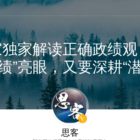
家独家解读正确政绩观
显绩”亮眼，又要深耕“潜
思客