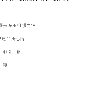
光 车玉明 洪向华
建军 唐心怡
柳 陈 航
 颖