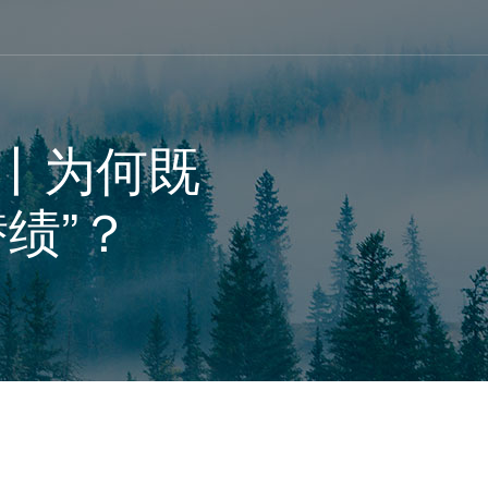
丨为何既
绩”？