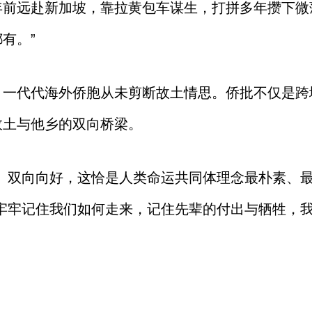
年前远赴新加坡，靠拉黄包车谋生，打拼多年攒下微
有。”
，一代代海外侨胞从未剪断故土情思。侨批不仅是跨
故土与他乡的双向桥梁。
、双向向好，这恰是人类命运共同体理念最朴素、最
有牢牢记住我们如何走来，记住先辈的付出与牺牲，