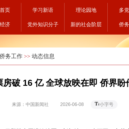
首页
学习新语
理论园地
多
经济
党外知识分子
新的社会阶层
侨
侨务工作
>>
动态信息
房破 16 亿 全球放映在即 侨界
来源：中国新闻社 2026-06-08
小字号