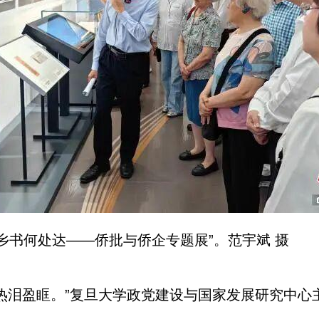
“乡书何处达——侨批与侨企专题展”。范宇斌 摄
热泪盈眶。”复旦大学政党建设与国家发展研究中心