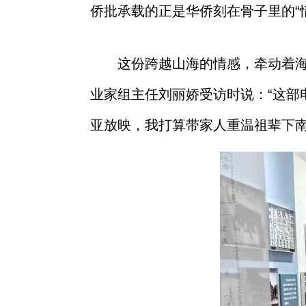
侨批承载的正是华侨刻在骨子里的“
这份跨越山海的情感，牵动着
业家组主任刘丽娇受访时说：“这
亚放映，我打算带家人重温祖辈下南