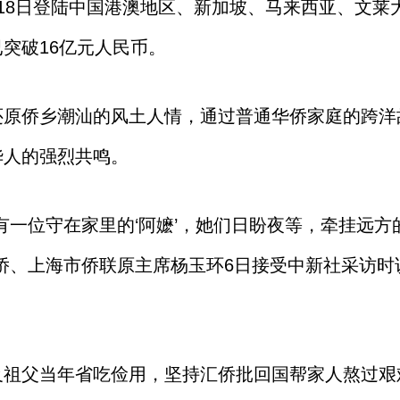
18日登陆中国港澳地区、新加坡、马来西亚、文莱
突破16亿元人民币。
还原侨乡潮汕的风土人情，通过普通华侨家庭的跨洋
华人的强烈共鸣。
有一位守在家里的‘阿嬷’，她们日盼夜等，牵挂远
侨、上海市侨联原主席杨玉环6日接受中新社采访
及祖父当年省吃俭用，坚持汇侨批回国帮家人熬过艰