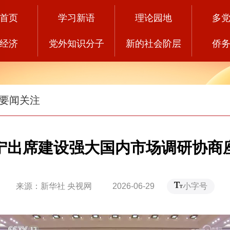
首页
学习新语
理论园地
多
经济
党外知识分子
新的社会阶层
侨
要闻关注
宁出席建设强大国内市场调研协商
来源：新华社 央视网 2026-06-29
小字号