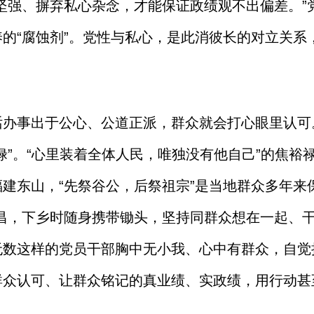
坚强、摒弃私心杂念，才能保证政绩观不出偏差。”
的“腐蚀剂”。党性与私心，是此消彼长的对立关系
话办事出于公心、公道正派，群众就会打心眼里认可
禄”。“心里装着全体人民，唯独没有他自己”的焦裕
建东山，“先祭谷公，后祭祖宗”是当地群众多年来
文昌，下乡时随身携带锄头，坚持同群众想在一起、
无数这样的党员干部胸中无小我、心中有群众，自觉
群众认可、让群众铭记的真业绩、实政绩，用行动甚