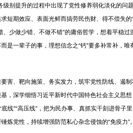
职务级别提升的过程中出现了党性修养弱化淡化的问
求短期效应、表面光鲜而搞劳民伤财、得不偿失的“面
错、少做少错、不做不错”的庸俗哲学，想着平稳过渡
而是一辈子的事，理想信念之“钙”要多补常补，唯有
准要害、靶向施策、务实发力，筑牢党性防线、遏制
根基，深学细悟习近平新时代中国特色社会主义思想
”“底线”“高压线”，把为民办事、真抓实干刻进骨子
锤炼党性，持续增强防范私心杂念侵蚀的“免疫力”