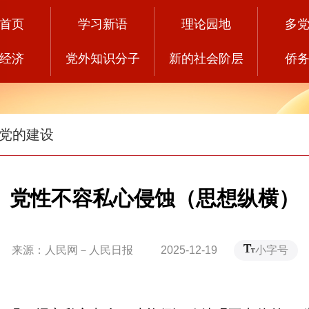
首页
学习新语
理论园地
多
经济
党外知识分子
新的社会阶层
侨
党的建设
党性不容私心侵蚀（思想纵横）
来源：人民网－人民日报 2025-12-19
小字号