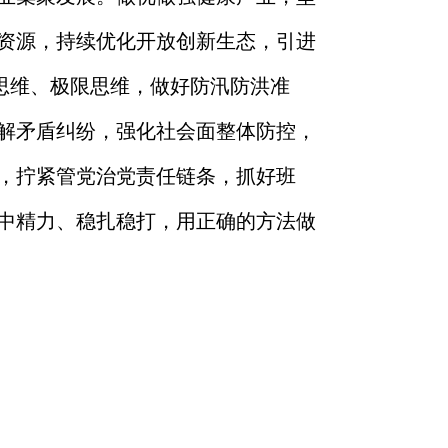
资源，持续优化开放创新生态，引进
思维、极限思维，
做好防汛防洪准
解
矛盾纠纷
，
强化社会
面
整体防控，
，拧紧
管党治党
责任链条
，
抓好班
中精力、
稳扎稳打，用正确的方法做