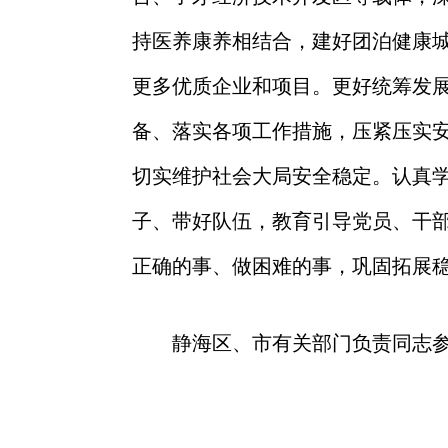
持
医养康养相结合
，建好
团泊健康
更多优质企业
和
项目。更好统筹发
备、落实各项工作措施，
压紧压实
切实维护社会大局安全稳定
。
认真
子、带好队伍，
教育引导党员、干
正确的事、做困难的事，巩固
拓展
静海
区、市有关部门负责同志