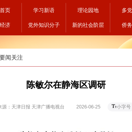
首页
学习新语
理论园地
多
经济
党外知识分子
新的社会阶层
侨
要闻关注
陈敏尔在静海区调研
来源：天津日报 天津广播电视台 2026-06-25
小字号