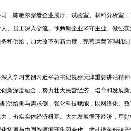
公司，陈敏尔察看企业展厅、试验室、材料分析室，
责人、员工深入交流
。他勉励企业坚守
主业、做强实
服务和供给，
加大改革创新力度，完善运营
管理
机制
要深入学习贯彻习近平总书记视察天津重要讲话精神
业创新深度融合
，努力壮大民营经济，培育和发展新
匹配供给侧与需求侧，
强化科技赋能，
以网络化、数
活力
，夯实
实体经济根基
。大力发展循环经济，用好
深化拓展与中国资源循环集团合作，推动
绿色低碳
产