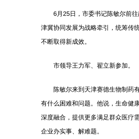
6
月
25
日，市委书记陈敏尔前往
津冀协同发展为战略牵引，统筹传
不断取得新成效
。
市领导
王力军、翟立新
参加。
陈敏尔来到天津赛德生物制药
有什么困难和问题
。他说，生命健
深度融合
，
提供更多满足群众医疗
企业
办实事、解难题。