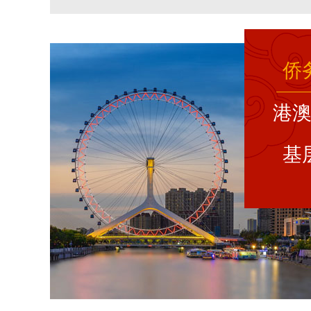
侨
港
基