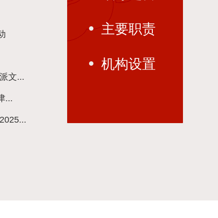
主要职责
动
机构设置
文...
..
5...