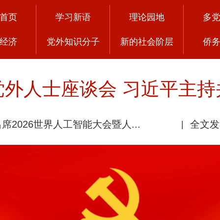
首页
学习新语
理论园地
多
经济
党外知识分子
新的社会阶层
侨
党外人士座谈会 习近平主持
席2026世界人工智能大会暨人...
全文发
|