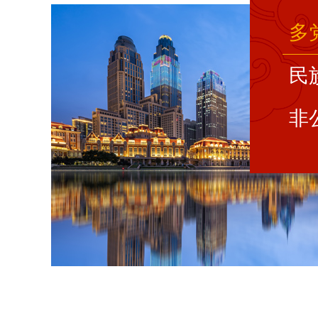
多
民
非